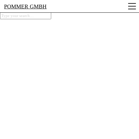
POMMER GMBH
Projekte
Leistungen
Profil
Impressum
Kontakt
Datenschutz
Copyright © 2026 Pommer Verlege + Handels GmbH